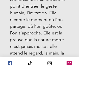
point d’entrée, le geste
humain, l’invitation. Elle
raconte le moment où l’on
partage, où l’on goûte, où
l’on s’approche. Elle est la
preuve que la nature morte
n’est jamais morte : elle
attend le regard, la main, la
vie.
Ainsi,
Oranges des mandarins
célèbre l’unité dans la
diversité, la beauté des
formes simples, la chaleur des
couleurs qui se répondent.
Une œuvre où chaque fruit