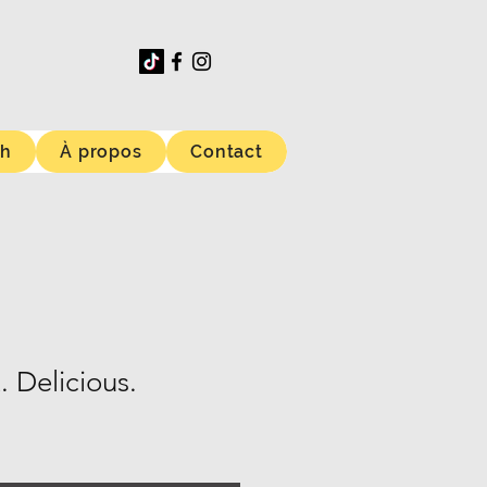
ch
À propos
Contact
it. Delicious.