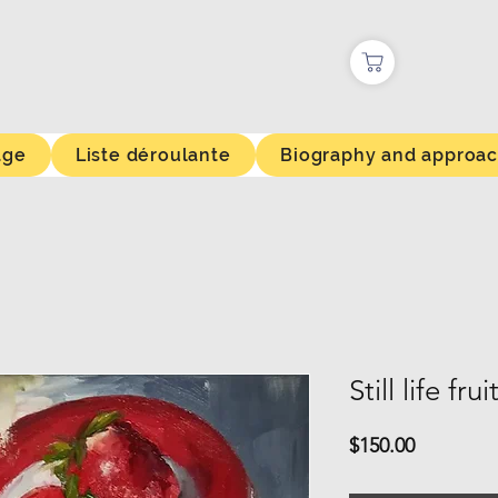
age
Liste déroulante
Biography and approa
Still life fru
Price
$150.00