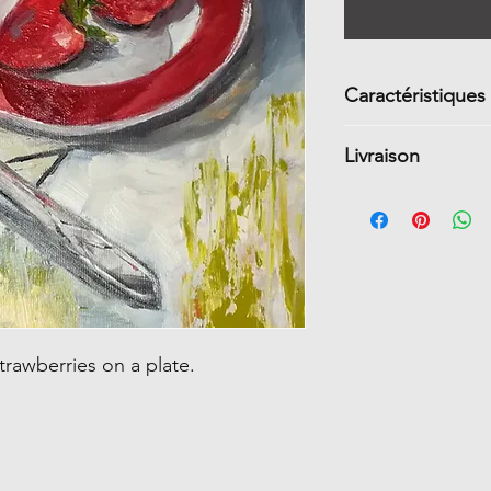
Caractéristiques
Grandeur 8 H 
Livraison
galerie (1 3/4 
Peinture à l’h
Livraison gratui
Côtés peints s
Dans le reste du
Signature en b
Vernie
Prête à l'acc
Non encadré
rawberries on a plate.
Certificat d'au